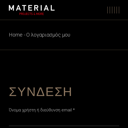
Skip
to
the
content
Home
Ο λογαριασμός μου
ΣΎΝΔΕΣΗ
Απαιτείται
Όνομα χρήστη ή διεύθυνση email
*