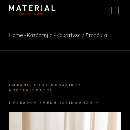
Skip
to
the
content
Home
Κατάστημα
Κουρτίνες / Στοράκια
ΕΜΦΆΝΙΣΗ ΤΟΥ ΜΟΝΑΔΙΚΟΎ
ΑΠΟΤΕΛΈΣΜΑΤΟΣ
ΠΡΟΚΑΘΟΡΙΣΜΈΝΗ ΤΑΞΙΝΌΜΗΣΗ