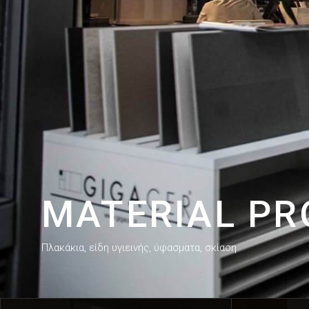
MATERIAL P
Πλακάκια, είδη υγιεινής, ύφασματα, σκίαση