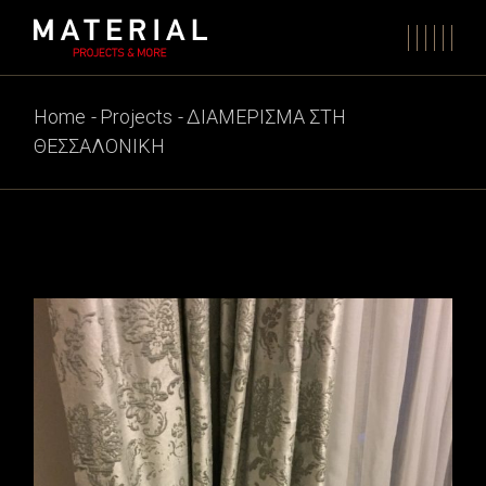
Skip
to
the
content
Home
Projects
ΔΙΑΜΕΡΙΣΜΑ ΣΤΗ
ΘΕΣΣΑΛΟΝΙΚΗ