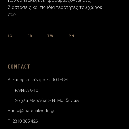
που θα επιλέξετε προσαρµόζονται στις
διαστάσεις και τις ιδιαιτερότητες του χώρου
σας.
IG
FB
TW
PN
CONTACT
A: Εμπορικό κέντρο EUROTECH
ΓΡΑΦΕΙΑ 9-10
12o χλμ. Θεσ/νίκης- Ν. Μουδανιών
E: info@materialworld.gr
T: 2310 365 426