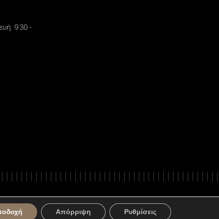
υή: 9:30 -
ts Reserved. Powered by
Apogee Information Systems
ποδοχή
Απόρριψη
Ρυθμίσεις