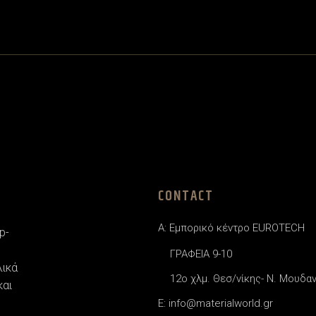
CONTACT
A: Εμπορικό κέντρο EUROTECH
p-
ΓΡΑΦΕΙΑ 9-10
λικά
12o χλμ. Θεσ/νίκης- Ν. Μουδα
και
E: info@materialworld.gr