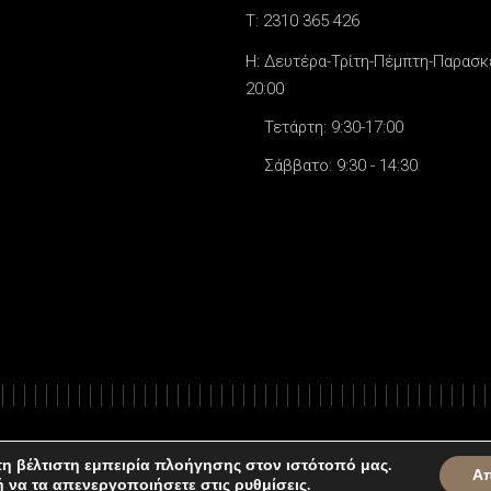
T: 2310 365 426
H: Δευτέρα-Τρίτη-Πέμπτη-Παρασκε
20:00
Τετάρτη: 9:30-17:00
Σάββατο: 9:30 - 14:30
© All Righ
η βέλτιστη εμπειρία πλοήγησης στον ιστότοπό μας.
Α
ή να τα απενεργοποιήσετε στις
ρυθμίσεις
.