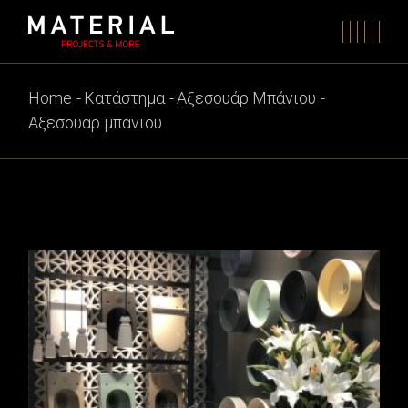
Skip
to
the
content
Home
Κατάστημα
Αξεσουάρ Μπάνιου
Αξεσουαρ μπανιου