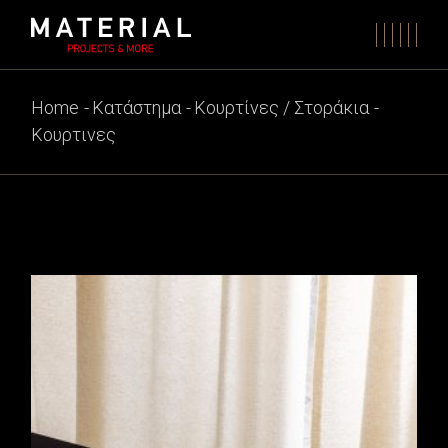
Skip
to
the
content
Home
Κατάστημα
Κουρτίνες / Στοράκια
Κουρτινες