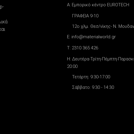
A: Εμπορικό κέντρο EUROTECH
p-
ΓΡΑΦΕΙΑ 9-10
λικά
12o χλμ. Θεσ/νίκης- Ν. Μουδα
και
E: info@materialworld.gr
T: 2310 365 426
H: Δευτέρα-Τρίτη-Πέμπτη-Παρασκε
20:00
Τετάρτη: 9:30-17:00
Σάββατο: 9:30 - 14:30