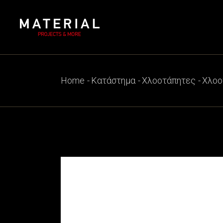
Skip
to
the
content
Home
Κατάστημα
Χλοοτάπητες
Χλοο