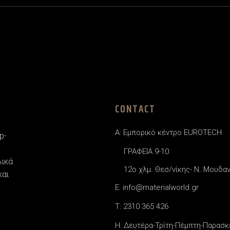
CONTACT
A: Εμπορικό κέντρο EUROTECH
p-
ΓΡΑΦΕΙΑ 9-10
λικά
12o χλμ. Θεσ/νίκης- Ν. Μουδα
και
E: info@materialworld.gr
T: 2310 365 426
H: Δευτέρα-Τρίτη-Πέμπτη-Παρασκε