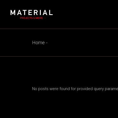
Skip
to
the
content
Home
No posts were found for provided query parame