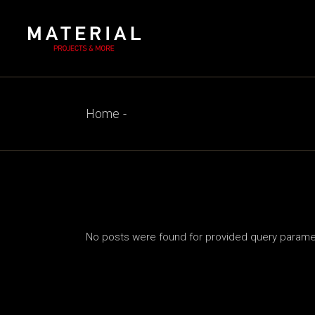
Skip
to
the
content
Home
No posts were found for provided query parame