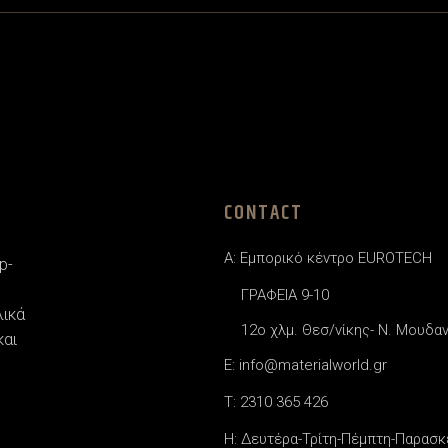
CONTACT
A: Εμπορικό κέντρο EUROTECH
p-
ΓΡΑΦΕΙΑ 9-10
λικά
12o χλμ. Θεσ/νίκης- Ν. Μουδα
και
E: info@materialworld.gr
T: 2310 365 426
H: Δευτέρα-Τρίτη-Πέμπτη-Παρασκε